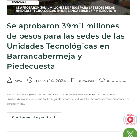
Se aprobaron 39mil millones
de pesos para las sedes de las
Unidades Tecnológicas en
Barrancabermeja y
Piedecuesta
marzo 14, 2024
tfeiffer
SANTANDER
Sin comentarios
39 mil millones de pesos fueron aprobados para las sedes de las Unidades Tecnológicas en
Barrancabermeja y Piedecuesta. En segundo debate de la Asamblea Departamental de Santander, se
aprobaron los…
Continuar Leyendo