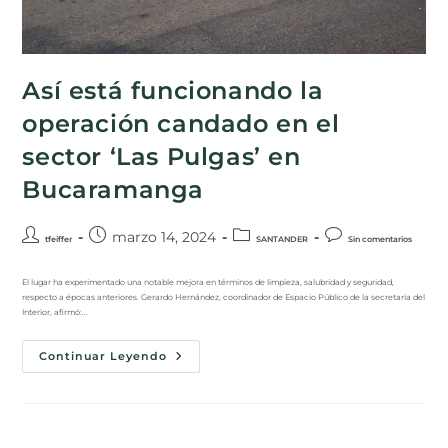
Así está funcionando la
operación candado en el
sector ‘Las Pulgas’ en
Bucaramanga
marzo 14, 2024
tfeiffer
SANTANDER
Sin comentarios
El lugar ha experimentado una notable mejora en términos de limpieza, salubridad y seguridad,
respecto a épocas anteriores. Gerardo Hernández, coordinador de Espacio Público de la secretaría del
Interior, afirmó:…
Continuar Leyendo